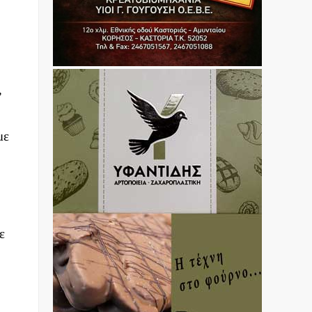
”
με
ε