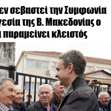
δεν σεβαστεί την Συμφωνία
εσία της Β. Μακεδονίας ο
θα παραμείνει κλειστός