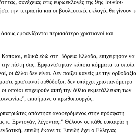
τητας, συνέχειας στις ευρωεκλογές της 9ης Ιουνίου
ει την τετραετία και οι βουλευτικές εκλογές θα γίνουν τ
σους εμφανίζονται περισσότερο χριστιανοί και
. Κάποιοι, ειδικά εδώ στη Βόρεια Ελλάδα, επιχείρησαν να
ι την πίστη σας. Εμφανίστηκαν κάποια κόμματα τα οποία
οί, οι άλλοι δεν είναι. Δεν παίζει κανείς με την ορθοδοξία
ίμαστε χριστιανοί ορθόδοξοι, δεν υπάρχει χριστιανόμετρο
 οι οποίοι επιχειρούν αυτή την άθλια εκμετάλλευση των
οινωνίας”, επισήμανε ο πρωθυπουργός.
περπατριώτες απάντησε αναφερόμενος στην πρόσφατη
ς κ. Ερντογάν, λέγοντας:” Θέλουν σε κάθε ευκαιρία η
ενδοτική, επειδή έκανε τι; Επειδή έχει ο Ελληνας