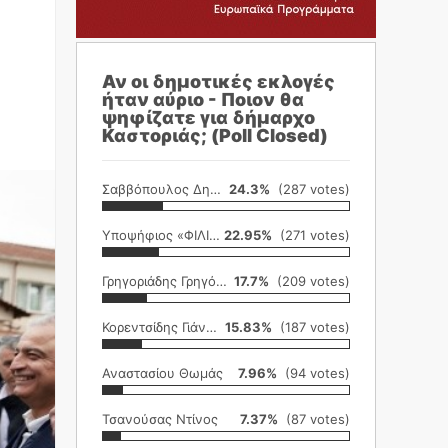
Αν οι δημοτικές εκλογές
ήταν αύριο - Ποιον θα
ψηφίζατε για δήμαρχο
Καστοριάς; (Poll Closed)
Σαββόπουλος Δημήτρης
24.3%
(287 votes)
Υποψήφιος «ΦΙΛΙΚΗ ΕΤΑΙΡΕΙΑ»
22.95%
(271 votes)
Γρηγοριάδης Γρηγόρης
17.7%
(209 votes)
Κορεντσίδης Γιάννης
15.83%
(187 votes)
Αναστασίου Θωμάς
7.96%
(94 votes)
Τσανούσας Ντίνος
7.37%
(87 votes)