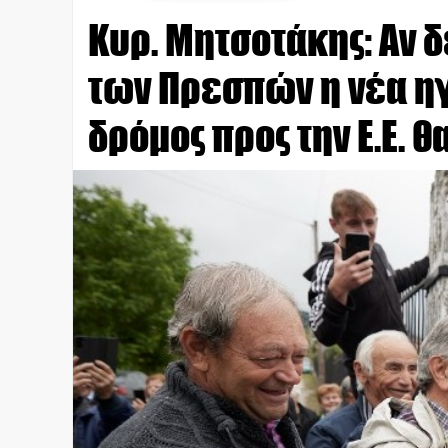
Κυρ. Μητσοτάκης: Αν 
των Πρεσπών η νέα ηγ
δρόμος προς την Ε.Ε. 