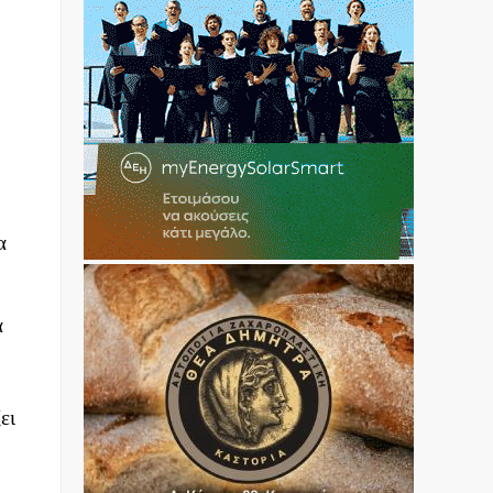
α
α
ει