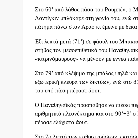
Στο 60’ από λάθος πάσα του Ρουμπέν, ο Μ
Λοντίγκιν μπλόκαρε στη γωνία του, ενώ στ
πάτημα πάνω στον Αράο κι έμεινε με δέκα 
Έξι λεπτά μετά (71’) σε φάουλ του Μπακα
στήθος τον μεσοεπιθετικό του Παναθηναϊκο
«κιτρινόμαυρους» να μένουν με εννέα παίκ
Στο 79’ από κλέψιμο της μπάλας ψηλά και
εξωτερική πλευρά των δικτύων, ενώ στο 81
του υπό πίεση πέρασε άουτ.
Ο Παναθηναϊκός προσπάθησε να πιέσει περ
αριθμητικό πλεονέκτημα και στο 90’+3’ ο
πέρασε ελάχιστα άουτ.
Στο 7ο λεπτό των καθυστερήσεων, ωστόσο,