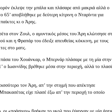
ορόν έκλεψε την μπάλα και πλάσαρε από μακριά αλλά ο
ο 65’ αποβλήθηκε με δεύτερη κίτρινη ο Νταρίντα για
παίκτες κι ο Άρης.
σέτα στον Ζουλ, ο αμυντικός μέσος του Άρη κλώτσησε σ
ύ και η Φραπάρ του έδειξε απευθείας κόκκινη, με τους
τες στο ματς.
 πάσα του Χουάνκαρ, ο Μπερνάρ πλάσαρε με τη μία στην
’ ο Ιωαννίδης βρέθηκε μέσα στην περιοχή, αλλά το πλασ
ισσότερο τον Άρη, απ’ την στιγμή που απέκτησε
 Μπακασέτας είχε πλασέ έξω απ’ την περιοχή το οποίο
 οι «πράσινοι» βρήκαν το γκολ που έψαχναν με μία άρτι