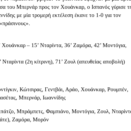
σα του Μπερνάρ προς τον Χουάνκαρ, ο Ισπανός γύρισε τ
ννίδης με μία τρομερή εκτέλεση έκανε το 1-0 για τον
«πράσινους».
3’ Χουάνκαρ – 15’ Νταρίντα, 36’ Ζαμόρα, 42’ Μοντόγια,
’ Νταρίντα (2η κίτρινη), 71’ Ζουλ (απευθείας αποβολή)
γκιν, Κώτσιρας, Γεντβάι, Αράο, Χουάνκαρ, Ρουμπέν,
κασέτας, Μπερνάρ, Ιωαννίδης
πάτζο, Μπράμπετς, Φαμπιάνο, Μοντόγια, Ζουλ, Νταρίντ
άτε), Ζαμόρα, Μορόν