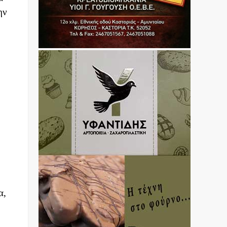
ην
α,