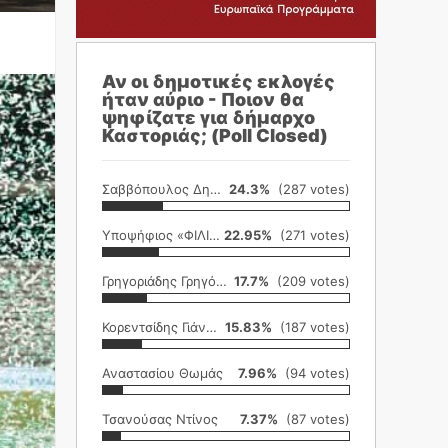
Αν οι δημοτικές εκλογές
ήταν αύριο - Ποιον θα
ψηφίζατε για δήμαρχο
Καστοριάς; (Poll Closed)
Σαββόπουλος Δημήτρης
24.3%
(287 votes)
Υποψήφιος «ΦΙΛΙΚΗ ΕΤΑΙΡΕΙΑ»
22.95%
(271 votes)
Γρηγοριάδης Γρηγόρης
17.7%
(209 votes)
Κορεντσίδης Γιάννης
15.83%
(187 votes)
Αναστασίου Θωμάς
7.96%
(94 votes)
Τσανούσας Ντίνος
7.37%
(87 votes)