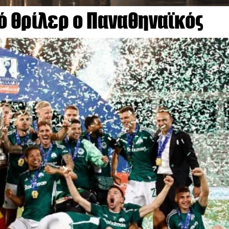
ό θρίλερ ο Παναθηναϊκός