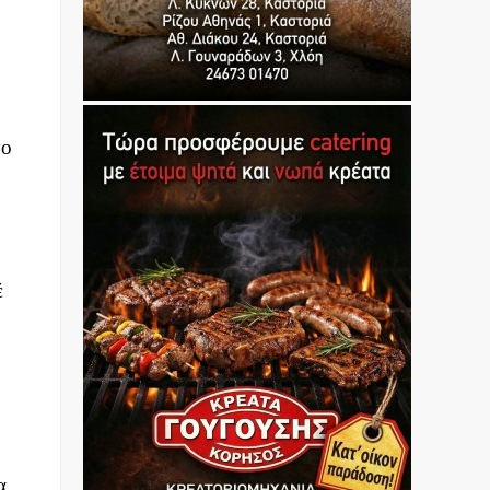
το
έ
α