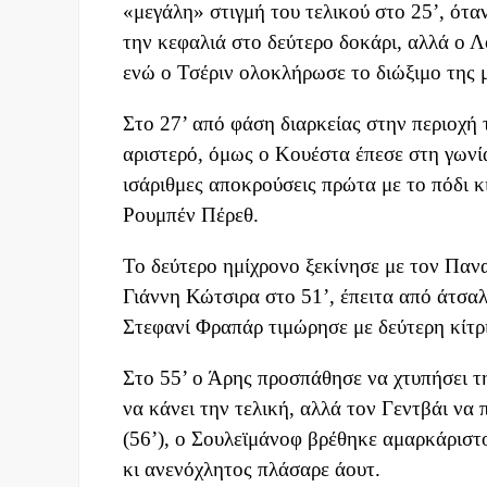
«μεγάλη» στιγμή του τελικού στο 25’, ότ
την κεφαλιά στο δεύτερο δοκάρι, αλλά ο Λ
ενώ ο Τσέριν ολοκλήρωσε το διώξιμο της 
Στο 27’ από φάση διαρκείας στην περιοχή 
αριστερό, όμως ο Κουέστα έπεσε στη γωνί
ισάριθμες αποκρούσεις πρώτα με το πόδι 
Ρουμπέν Πέρεθ.
Το δεύτερο ημίχρονο ξεκίνησε με τον Παν
Γιάννη Κώτσιρα στο 51’, έπειτα από άτσα
Στεφανί Φραπάρ τιμώρησε με δεύτερη κίτρ
Στο 55’ ο Άρης προσπάθησε να χτυπήσει τ
να κάνει την τελική, αλλά τον Γεντβάι να
(56’), ο Σουλεϊμάνοφ βρέθηκε αμαρκάριστο
κι ανενόχλητος πλάσαρε άουτ.