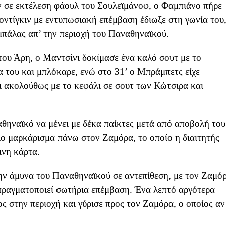
αν σε εκτέλεση φάουλ του Σουλεϊμάνοφ, ο Φαμπιάνο πήρε
οντίγκιν με εντυπωσιακή επέμβαση έδιωξε στη γωνία του
μπάλας απ’ την περιοχή του Παναθηναϊκού.
του Άρη, ο Μαντσίνι δοκίμασε ένα καλό σουτ με το
α του και μπλόκαρε, ενώ στο 31’ ο Μπράμπετς είχε
κι ακολούθως με το κεφάλι σε σουτ των Κώτσιρα και
αθηναϊκό να μένει με δέκα παίκτες μετά από αποβολή του
λο μαρκάρισμα πάνω στον Ζαμόρα, το οποίο η διαιτητής
ινη κάρτα.
ην άμυνα του Παναθηναϊκού σε αντεπίθεση, με τον Ζαμό
 πραγματοποιεί σωτήρια επέμβαση. Ένα λεπτό αργότερα
ς στην περιοχή και γύρισε προς τον Ζαμόρα, ο οποίος αν