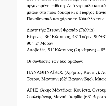
οργανωμένη επίθεση. Από ντρίμπλα και πά
μπάλα στο πίσω δοκάρι κι ο Γιώργος Βαγια
Παναθηναϊκό και χάρισε το Κύπελλο τους 
Διαιτητής: Στεφανί Φραπάρ (Γαλλία)
Κίτρινες: 36’ Κώτσιρας, 43’ Τσέριν, 90’+
90’+2’ Μορόν
Αποβολές: 51’ Κώτσιρας (2η κίτρινη) – 65
Οι συνθέσεις των δύο ομάδων:
ΠΑΝΑΘΗΝΑΪΚΟΣ (Χρήστος Κόντης): Λοντί
Τσέριν, Μαντσίνι (62’ Βαγιαννίδης), Μπα
ΑΡΗΣ (Άκης Μάντζιος): Κουέστα, Οντουμ
Σουλεϊμάνοφ, Μανού Γκαρθία (68’ Βερστρ