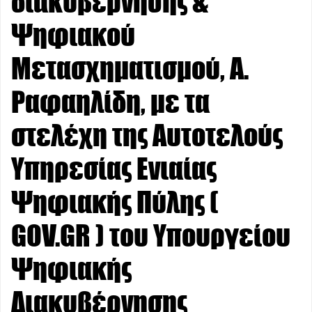
διακυβέρνησης &
Ψηφιακού
Μετασχηματισμού, Α.
Ραφαηλίδη, με τα
στελέχη της Αυτοτελούς
Υπηρεσίας Ενιαίας
Ψηφιακής Πύλης (
GOV.GR ) του Υπουργείου
Ψηφιακής
Διακυβέρνησης