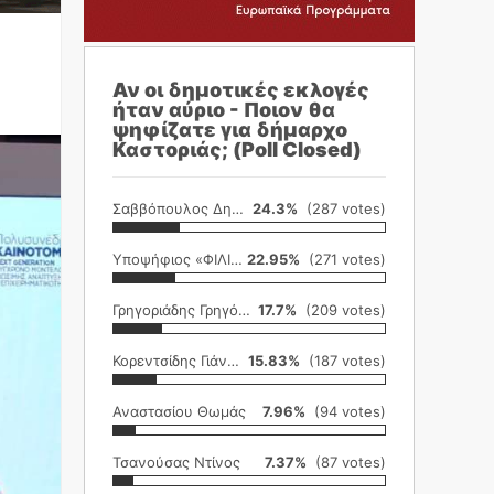
Αν οι δημοτικές εκλογές
ήταν αύριο - Ποιον θα
ψηφίζατε για δήμαρχο
Καστοριάς; (Poll Closed)
Σαββόπουλος Δημήτρης
24.3%
(287 votes)
Υποψήφιος «ΦΙΛΙΚΗ ΕΤΑΙΡΕΙΑ»
22.95%
(271 votes)
Γρηγοριάδης Γρηγόρης
17.7%
(209 votes)
Κορεντσίδης Γιάννης
15.83%
(187 votes)
Αναστασίου Θωμάς
7.96%
(94 votes)
Τσανούσας Ντίνος
7.37%
(87 votes)