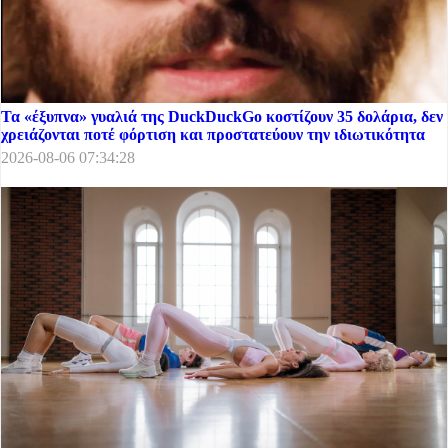
Τα «έξυπνα» γυαλιά της DuckDuckGo κοστίζουν 35 δολάρια, δεν
χρειάζονται ποτέ φόρτιση και προστατεύουν την ιδιωτικότητα
2026-08-06 07:34:28