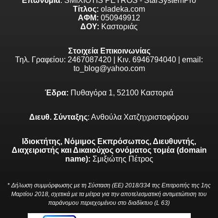
Επωνυμία
: SMIXIOTIS PETROS - StarSystemPro
Τίτλος:
oladeka.com
ΑΦΜ:
050949912
ΔΟΥ:
Καστοριάς
Στοιχεία Επικοινωνίας
Τηλ. Γραφείου: 2467087420 | Κιν. 6946794040 | email:
to_blog@yahoo.com
Έδρα:
Πυθαγόρα 1, 52100 Καστοριά
Διευθ. Σύνταξης
: Ανθούλα Χατζηχριστοφόρου
Ιδιοκτήτης, Νόμιμος Εκπρόσωπος, Διευθυντής,
Διαχειριστής και Δικαιούχος ονόματος τομέα (domain
name):
Σμιξιώτης Πέτρος
* Δήλωση συμμόρφωσης με τη Σύσταση (ΕΕ) 2018/334 της Επιτροπής της 1ης
Μαρτίου 2018, σχετικά με τα μέτρα για την αποτελεσματική αντιμετώπιση του
παράνομου περιεχομένου στο διαδίκτυο (L 63)