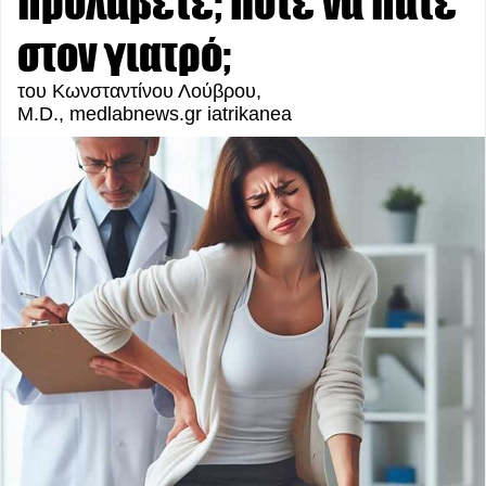
προλάβετε; Πότε να πάτε
στον γιατρό;
του Κωνσταντίνου Λούβρου,
M.D., medlabnews.gr iatrikanea