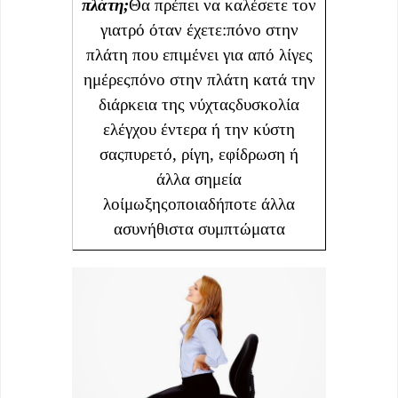
πλάτη;
Θα πρέπει να καλέσετε τον
γιατρό όταν έχετε:πόνο στην
πλάτη που επιμένει για από λίγες
ημέρεςπόνο στην πλάτη κατά την
διάρκεια της νύχταςδυσκολία
ελέγχου έντερα ή την κύστη
σαςπυρετό, ρίγη, εφίδρωση ή
άλλα σημεία
λοίμωξηςοποιαδήποτε άλλα
ασυνήθιστα συμπτώματα