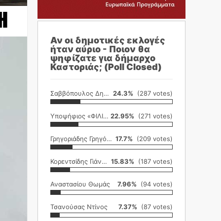
Η
Αν οι δημοτικές εκλογές
ήταν αύριο - Ποιον θα
ψηφίζατε για δήμαρχο
Καστοριάς; (Poll Closed)
Σαββόπουλος Δημήτρης
24.3%
(287 votes)
Υποψήφιος «ΦΙΛΙΚΗ ΕΤΑΙΡΕΙΑ»
22.95%
(271 votes)
Γρηγοριάδης Γρηγόρης
17.7%
(209 votes)
Κορεντσίδης Γιάννης
15.83%
(187 votes)
Αναστασίου Θωμάς
7.96%
(94 votes)
Τσανούσας Ντίνος
7.37%
(87 votes)