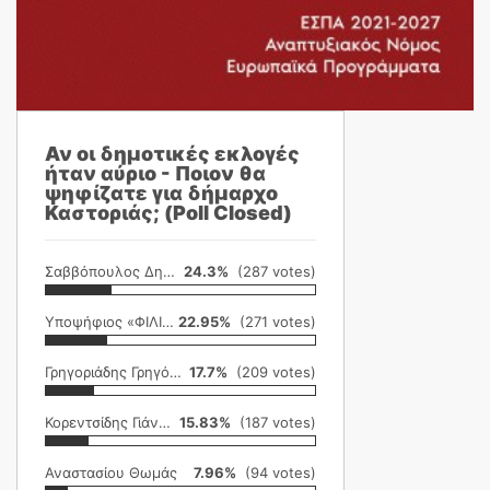
Αν οι δημοτικές εκλογές
ήταν αύριο - Ποιον θα
ψηφίζατε για δήμαρχο
Καστοριάς; (Poll Closed)
Σαββόπουλος Δημήτρης
24.3%
(287 votes)
Υποψήφιος «ΦΙΛΙΚΗ ΕΤΑΙΡΕΙΑ»
22.95%
(271 votes)
Γρηγοριάδης Γρηγόρης
17.7%
(209 votes)
Κορεντσίδης Γιάννης
15.83%
(187 votes)
Αναστασίου Θωμάς
7.96%
(94 votes)