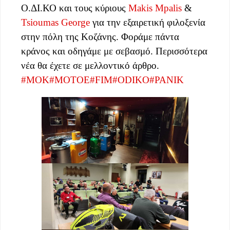
Ο.ΔΙ.ΚΟ και τους κύριους
Makis Mpalis
&
Tsioumas George
για την εξαιρετική φιλοξενία
στην πόλη της Κοζάνης. Φοράμε πάντα
κράνος και οδηγάμε με σεβασμό. Περισσότερα
νέα θα έχετε σε μελλοντικό άρθρο.
#ΜΟΚ
#ΜΟΤΟΕ
#FIM
#ODIKO
#PANIK