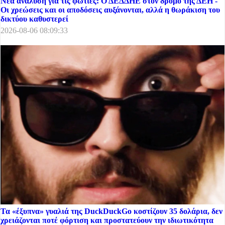
Νέα ανάλυση για τις φωτιές: Ο ΔΕΔΔΗΕ στον δρόμο της ΔΕΗ -
Οι χρεώσεις και οι αποδόσεις αυξάνονται, αλλά η θωράκιση του
δικτύου καθυστερεί
2026-08-06 08:09:33
Τα «έξυπνα» γυαλιά της DuckDuckGo κοστίζουν 35 δολάρια, δεν
χρειάζονται ποτέ φόρτιση και προστατεύουν την ιδιωτικότητα