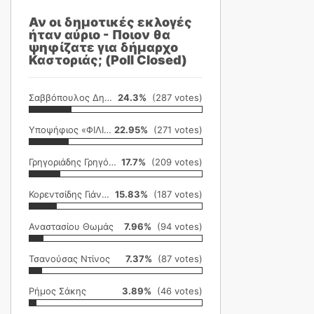
Αν οι δημοτικές εκλογές
ήταν αύριο - Ποιον θα
ψηφίζατε για δήμαρχο
Καστοριάς; (Poll Closed)
Σαββόπουλος Δημήτρης
24.3%
(287 votes)
Υποψήφιος «ΦΙΛΙΚΗ ΕΤΑΙΡΕΙΑ»
22.95%
(271 votes)
Γρηγοριάδης Γρηγόρης
17.7%
(209 votes)
Κορεντσίδης Γιάννης
15.83%
(187 votes)
Αναστασίου Θωμάς
7.96%
(94 votes)
Τσανούσας Ντίνος
7.37%
(87 votes)
Ρήμος Σάκης
3.89%
(46 votes)