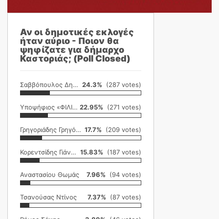
Αν οι δημοτικές εκλογές
ήταν αύριο - Ποιον θα
ψηφίζατε για δήμαρχο
Καστοριάς; (Poll Closed)
Σαββόπουλος Δημήτρης
24.3%
(287 votes)
Υποψήφιος «ΦΙΛΙΚΗ ΕΤΑΙΡΕΙΑ»
22.95%
(271 votes)
Γρηγοριάδης Γρηγόρης
17.7%
(209 votes)
Κορεντσίδης Γιάννης
15.83%
(187 votes)
Αναστασίου Θωμάς
7.96%
(94 votes)
Τσανούσας Ντίνος
7.37%
(87 votes)