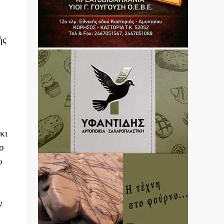
ής
κι
ο
υ
ν