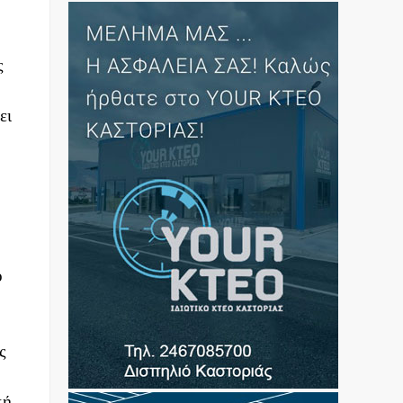
ς
ει
ό
ς
κή