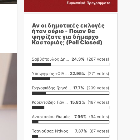
Αν οι δημοτικές εκλογές
ήταν αύριο - Ποιον θα
ψηφίζατε για δήμαρχο
Καστοριάς; (Poll Closed)
Σαββόπουλος Δημήτρης
24.3%
(287 votes)
Υποψήφιος «ΦΙΛΙΚΗ ΕΤΑΙΡΕΙΑ»
22.95%
(271 votes)
Γρηγοριάδης Γρηγόρης
17.7%
(209 votes)
Κορεντσίδης Γιάννης
15.83%
(187 votes)
Αναστασίου Θωμάς
7.96%
(94 votes)
Τσανούσας Ντίνος
7.37%
(87 votes)