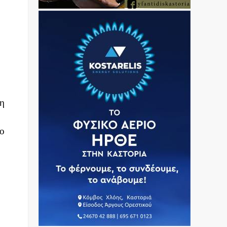
τη
νο