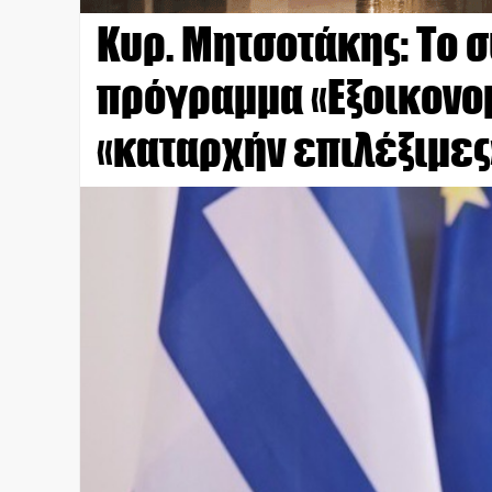
Κυρ. Μητσοτάκης: Το 
πρόγραμμα «Εξοικονο
«καταρχήν επιλέξιμες