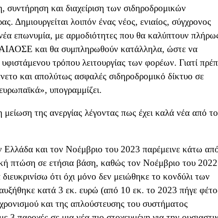
η, συντήρηση και διαχείριση των σιδηροδρομικών
ας. Δημιουργείται λοιπόν ένας νέος, ενιαίος, σύγχρονος
νέα επωνυμία, με αρμοδιότητες που θα καλύπτουν πλήρω
ΑΙΑΟΣΕ και θα συμπληρωθούν κατάλληλα, ώστε να
 υφιστάμενου τρόπου λειτουργίας των φορέων. Γιατί πρέπ
 άνετο και απολύτως ασφαλές σιδηροδρομικό δίκτυο σε
ευρωπαϊκά», υπογραμμίζει.
 μείωση της ανεργίας λέγοντας πως έχει καλά νέα από το
 Ελλάδα και τον Νοέμβριο του 2023 παρέμεινε κάτω απ
κή πτώση σε ετήσια βάση, καθώς τον Νοέμβριο του 2022
 διευκρινίσω ότι όχι μόνο δεν μειώθηκε το κονδύλι των
αυξήθηκε κατά 3 εκ. ευρώ (από 10 εκ. το 2023 πήγε φέτο
υγχρονισμού και της απλούστευσης του συστήματος
ε 3 παροχές σε μια νέα πιο στοχευμένη για την ουσιαστι