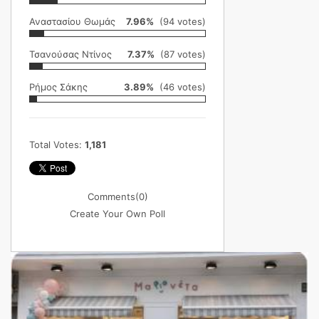
Αναστασίου Θωμάς
7.96%
(94 votes)
Τσανούσας Ντίνος
7.37%
(87 votes)
Ρήμος Σάκης
3.89%
(46 votes)
Total Votes:
1,181
Comments
(0)
Create Your Own Poll