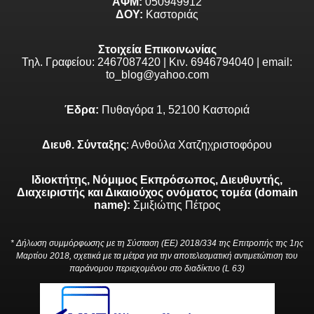
ΑΦΜ:
050949912
ΔΟΥ:
Καστοριάς
Στοιχεία Επικοινωνίας
Τηλ. Γραφείου: 2467087420 | Κιν. 6946794040 | email:
to_blog@yahoo.com
Έδρα:
Πυθαγόρα 1, 52100 Καστοριά
Διευθ. Σύνταξης
: Ανθούλα Χατζηχριστοφόρου
Ιδιοκτήτης, Νόμιμος Εκπρόσωπος, Διευθυντής,
Διαχειριστής και Δικαιούχος ονόματος τομέα (domain
name):
Σμιξιώτης Πέτρος
* Δήλωση συμμόρφωσης με τη Σύσταση (ΕΕ) 2018/334 της Επιτροπής της 1ης
Μαρτίου 2018, σχετικά με τα μέτρα για την αποτελεσματική αντιμετώπιση του
παράνομου περιεχομένου στο διαδίκτυο (L 63)