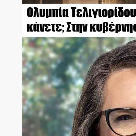
Ολυμπία Τελιγιορίδου 
κάνετε; Στην κυβέρνη