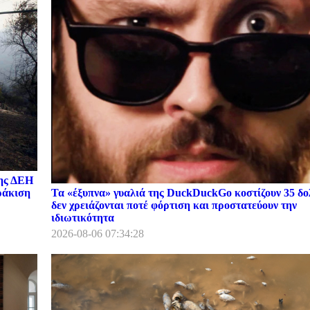
της ΔΕΗ
Τα «έξυπνα» γυαλιά της DuckDuckGo κοστίζουν 35 δο
ωράκιση
δεν χρειάζονται ποτέ φόρτιση και προστατεύουν την
ιδιωτικότητα
2026-08-06 07:34:28