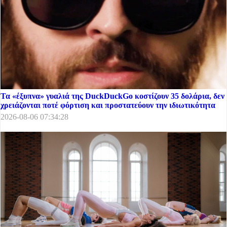
Τα «έξυπνα» γυαλιά της DuckDuckGo κοστίζουν 35 δολάρια, δεν
χρειάζονται ποτέ φόρτιση και προστατεύουν την ιδιωτικότητα
2026-08-06 07:34:28