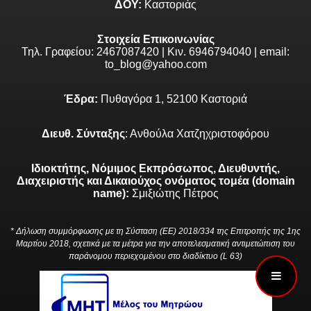
ΔΟΥ:
Καστοριάς
Στοιχεία Επικοινωνίας
Τηλ. Γραφείου: 2467087420 | Κιν. 6946794040 | email:
to_blog@yahoo.com
Έδρα:
Πυθαγόρα 1, 52100 Καστοριά
Διευθ. Σύνταξης
: Ανθούλα Χατζηχριστοφόρου
Ιδιοκτήτης, Νόμιμος Εκπρόσωπος, Διευθυντής,
Διαχειριστής και Δικαιούχος ονόματος τομέα (domain
name):
Σμιξιώτης Πέτρος
* Δήλωση συμμόρφωσης με τη Σύσταση (ΕΕ) 2018/334 της Επιτροπής της 1ης
Μαρτίου 2018, σχετικά με τα μέτρα για την αποτελεσματική αντιμετώπιση του
παράνομου περιεχομένου στο διαδίκτυο (L 63)