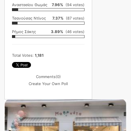
Αναστασίου Θωμάς
7.96%
(94 votes)
Τσανούσας Ντίνος
7.37%
(87 votes)
Ρήμος Σάκης
3.89%
(46 votes)
Total Votes:
1,181
Comments
(0)
Create Your Own Poll