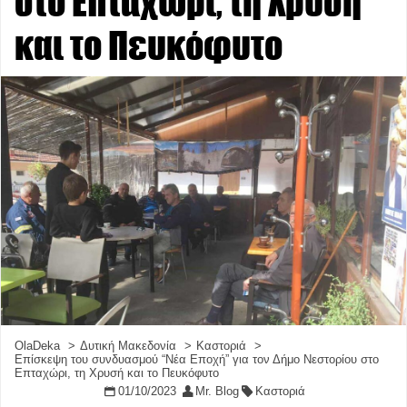
στο Επταχώρι, τη Χρυσή
και το Πευκόφυτο
OlaDeka
Δυτική Μακεδονία
Καστοριά
Επίσκεψη του συνδυασμού “Νέα Εποχή” για τον Δήμο Νεστορίου στο
Επταχώρι, τη Χρυσή και το Πευκόφυτο
01/10/2023
Mr. Blog
Καστοριά