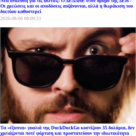
Νέα ανάλυση για τις φωτιές: Ο ΔΕΔΔΗΕ στον δρόμο της ΔΕΗ -
Οι χρεώσεις και οι αποδόσεις αυξάνονται, αλλά η θωράκιση του
δικτύου καθυστερεί
2026-08-06 08:09:33
Τα «έξυπνα» γυαλιά της DuckDuckGo κοστίζουν 35 δολάρια, δεν
χρειάζονται ποτέ φόρτιση και προστατεύουν την ιδιωτικότητα