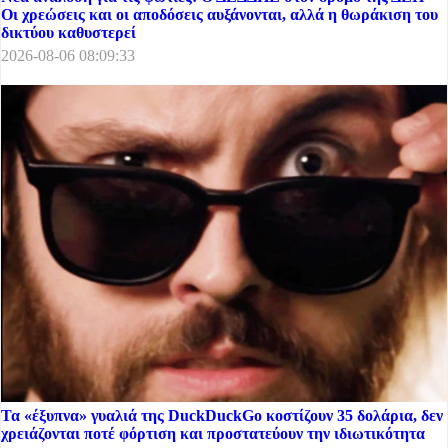
Οι χρεώσεις και οι αποδόσεις αυξάνονται, αλλά η θωράκιση του
δικτύου καθυστερεί
2026-08-06 08:09:33
Τα «έξυπνα» γυαλιά της DuckDuckGo κοστίζουν 35 δολάρια, δεν
χρειάζονται ποτέ φόρτιση και προστατεύουν την ιδιωτικότητα