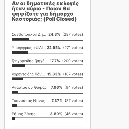
Αν οι δημοτικές εκλογές
ήταν αύριο - Ποιον θα
ψηφίζατε για δήμαρχο
Καστοριάς; (Poll Closed)
Σαββόπουλος Δημήτρης
24.3%
(287 votes)
Υποψήφιος «ΦΙΛΙΚΗ ΕΤΑΙΡΕΙΑ»
22.95%
(271 votes)
Γρηγοριάδης Γρηγόρης
17.7%
(209 votes)
Κορεντσίδης Γιάννης
15.83%
(187 votes)
Αναστασίου Θωμάς
7.96%
(94 votes)
Τσανούσας Ντίνος
7.37%
(87 votes)
Ρήμος Σάκης
3.89%
(46 votes)