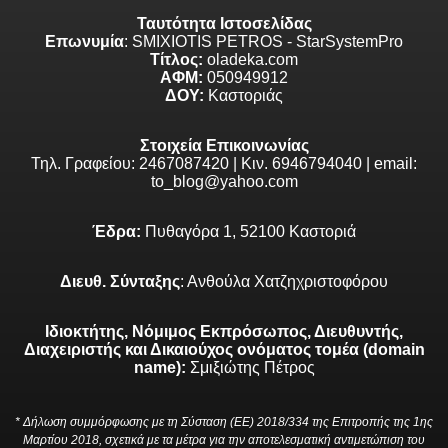
Ταυτότητα Ιστοσελίδας
Επωνυμία
: SMIXIOTIS PETROS - StarSystemPro
Τίτλος:
oladeka.com
ΑΦΜ:
050949912
ΔΟΥ:
Καστοριάς
Στοιχεία Επικοινωνίας
Τηλ. Γραφείου: 2467087420 | Κιν. 6946794040 | email:
to_blog@yahoo.com
Έδρα:
Πυθαγόρα 1, 52100 Καστοριά
Διευθ. Σύνταξης
: Ανθούλα Χατζηχριστοφόρου
Ιδιοκτήτης, Νόμιμος Εκπρόσωπος, Διευθυντής,
Διαχειριστής και Δικαιούχος ονόματος τομέα (domain
name):
Σμιξιώτης Πέτρος
* Δήλωση συμμόρφωσης με τη Σύσταση (ΕΕ) 2018/334 της Επιτροπής της 1ης
Μαρτίου 2018, σχετικά με τα μέτρα για την αποτελεσματική αντιμετώπιση του