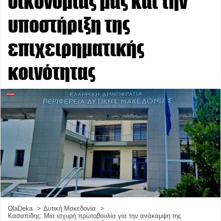
οικονομίας μας και την
υποστήριξη της
επιχειρηματικής
κοινότητας
OlaDeka
Δυτική Μακεδονία
Κασαπίδης: Μια ισχυρή πρωτοβουλία για την ανάκαμψη της