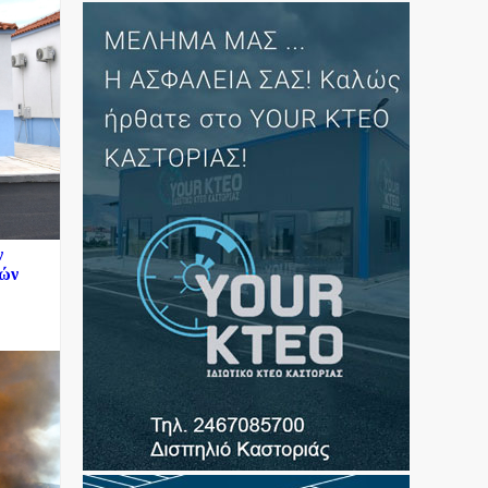
ν
κών