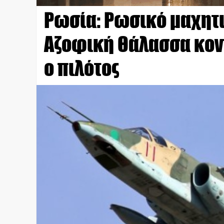
Ρωσία: Ρωσικό μαχητι
Αζοφική Θάλασσα κοντ
ο πιλότος