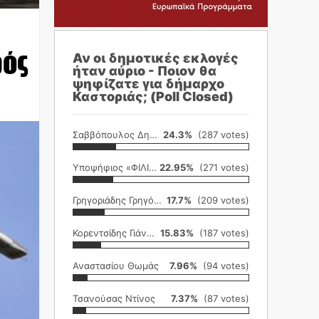
ρός
Αν οι δημοτικές εκλογές
ήταν αύριο - Ποιον θα
ψηφίζατε για δήμαρχο
Καστοριάς; (Poll Closed)
Σαββόπουλος Δημήτρης
24.3%
(287 votes)
Υποψήφιος «ΦΙΛΙΚΗ ΕΤΑΙΡΕΙΑ»
22.95%
(271 votes)
Γρηγοριάδης Γρηγόρης
17.7%
(209 votes)
Κορεντσίδης Γιάννης
15.83%
(187 votes)
Αναστασίου Θωμάς
7.96%
(94 votes)
Τσανούσας Ντίνος
7.37%
(87 votes)