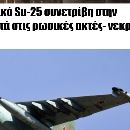
κό Su-25 συνετρίβη στην
ά στις ρωσικές ακτές- νεκ