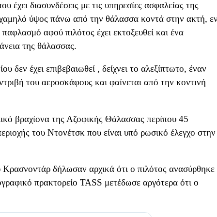
ου έχει διασυνδέσεις με τις υπηρεσίες ασφαλείας της
ε χαμηλό ύψος πάνω από την θάλασσα κοντά στην ακτή, ε
ν παφλασμό αφού πιλότος έχει εκτοξευθεί και ένα
άνεια της θάλασσας.
ου δεν έχει επιβεβαιωθεί , δείχνει το αλεξίπτωτο, έναν
τριβή του αεροσκάφους και φαίνεται από την κοντινή
λικό βραχίονα της Αζοφικής Θάλασσας περίπου 45
περιοχής του Ντονέτσκ που είναι υπό ρωσικό έλεγχο στην
υ Κρασνοντάρ δήλωσαν αρχικά ότι ο πιλότος ανασύρθηκε
ογραφικό πρακτορείο TASS μετέδωσε αργότερα ότι ο