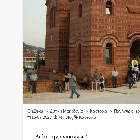
OlaDeka
Δυτική Μακεδονία
Καστοριά
Πανήγυρις Ιε
15/07/2023
Mr. Blog
Καστοριά
Δείτε την ανακοίνωση: