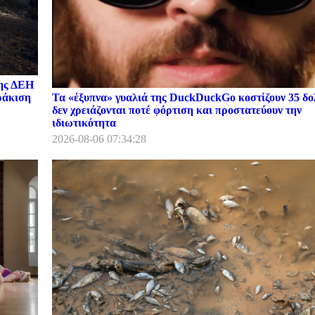
της ΔΕΗ
Τα «έξυπνα» γυαλιά της DuckDuckGo κοστίζουν 35 δο
ωράκιση
δεν χρειάζονται ποτέ φόρτιση και προστατεύουν την
ιδιωτικότητα
2026-08-06 07:34:28