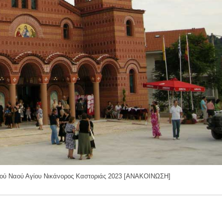
ρού Ναού Αγίου Νικάνορος Καστοριάς 2023 [ΑΝΑΚΟΙΝΩΣΗ]