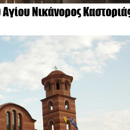
 Αγίου Νικάνορος Καστοριά