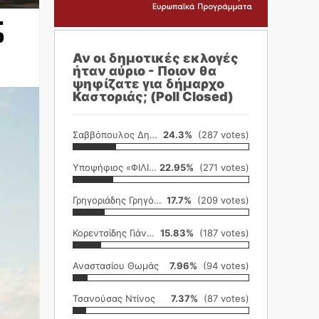
ς
Αν οι δημοτικές εκλογές
ήταν αύριο - Ποιον θα
ψηφίζατε για δήμαρχο
Καστοριάς; (Poll Closed)
Σαββόπουλος Δημήτρης
24.3%
(287 votes)
Υποψήφιος «ΦΙΛΙΚΗ ΕΤΑΙΡΕΙΑ»
22.95%
(271 votes)
Γρηγοριάδης Γρηγόρης
17.7%
(209 votes)
Κορεντσίδης Γιάννης
15.83%
(187 votes)
Αναστασίου Θωμάς
7.96%
(94 votes)
Τσανούσας Ντίνος
7.37%
(87 votes)