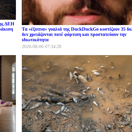
της ΔΕΗ
Τα «έξυπνα» γυαλιά της DuckDuckGo κοστίζουν 35 δο
ωράκιση
δεν χρειάζονται ποτέ φόρτιση και προστατεύουν την
ιδιωτικότητα
2026-08-06 07:34:28