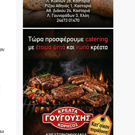
αν
Η
νω