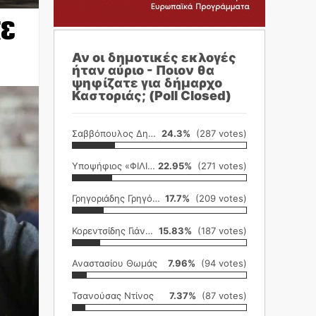
κε
Αν οι δημοτικές εκλογές
ήταν αύριο - Ποιον θα
ψηφίζατε για δήμαρχο
Καστοριάς; (Poll Closed)
Σαββόπουλος Δημήτρης
24.3%
(287 votes)
Υποψήφιος «ΦΙΛΙΚΗ ΕΤΑΙΡΕΙΑ»
22.95%
(271 votes)
Γρηγοριάδης Γρηγόρης
17.7%
(209 votes)
Κορεντσίδης Γιάννης
15.83%
(187 votes)
Αναστασίου Θωμάς
7.96%
(94 votes)
Τσανούσας Ντίνος
7.37%
(87 votes)