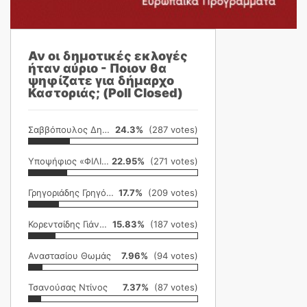
Αν οι δημοτικές εκλογές
ήταν αύριο - Ποιον θα
ψηφίζατε για δήμαρχο
Καστοριάς; (Poll Closed)
Σαββόπουλος Δημήτρης
24.3%
(287 votes)
Υποψήφιος «ΦΙΛΙΚΗ ΕΤΑΙΡΕΙΑ»
22.95%
(271 votes)
Γρηγοριάδης Γρηγόρης
17.7%
(209 votes)
Κορεντσίδης Γιάννης
15.83%
(187 votes)
Αναστασίου Θωμάς
7.96%
(94 votes)
Τσανούσας Ντίνος
7.37%
(87 votes)