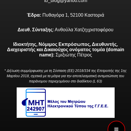
to_blog@yahoo.com
Έδρα:
Πυθαγόρα 1, 52100 Καστοριά
Διευθ. Σύνταξης
: Ανθούλα Χατζηχριστοφόρου
Ιδιοκτήτης, Νόμιμος Εκπρόσωπος, Διευθυντής,
Διαχειριστής και Δικαιούχος ονόματος τομέα (domain
name):
Σμιξιώτης Πέτρος
* Δήλωση συμμόρφωσης με τη Σύσταση (ΕΕ) 2018/334 της Επιτροπής της 1ης
Μαρτίου 2018, σχετικά με τα μέτρα για την αποτελεσματική αντιμετώπιση του
παράνομου περιεχομένου στο διαδίκτυο (L 63)