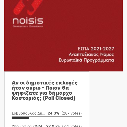
Αν οι δημοτικές εκλογές
ήταν αύριο - Ποιον θα
ψηφίζατε για δήμαρχο
Καστοριάς; (Poll Closed)
Σαββόπουλος Δημήτρης
24.3%
(287 votes)
Υποψήφιος «ΦΙΛΙΚΗ ΕΤΑΙΡΕΙΑ»
22.95%
(271 votes)