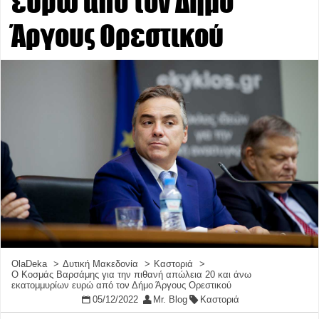
ευρώ από τον Δήμο
Άργους Ορεστικού
OlaDeka
Δυτική Μακεδονία
Καστοριά
Ο Κοσμάς Βαρσάμης για την πιθανή απώλεια 20 και άνω
εκατομμυρίων ευρώ από τον Δήμο Άργους Ορεστικού
05/12/2022
Mr. Blog
Καστοριά