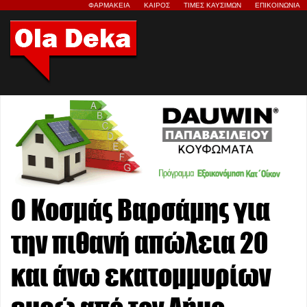
ΦΑΡΜΑΚΕΙΑ
ΚΑΙΡΟΣ
ΤΙΜΕΣ ΚΑΥΣΙΜΩΝ
ΕΠΙΚΟΙΝΩΝΙΑ
Ο Κοσμάς Βαρσάμης για
την πιθανή απώλεια 20
και άνω εκατομμυρίων