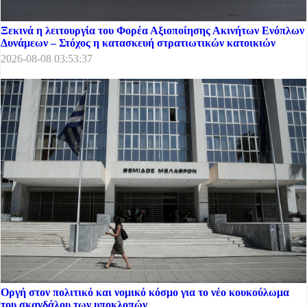
Ξεκινά η λειτουργία του Φορέα Αξιοποίησης Ακινήτων Ενόπλων
Δυνάμεων – Στόχος η κατασκευή στρατιωτικών κατοικιών
2026-08-08 03:53:37
Οργή στον πολιτικό και νομικό κόσμο για το νέο κουκούλωμα
του σκανδάλου των υποκλοπών