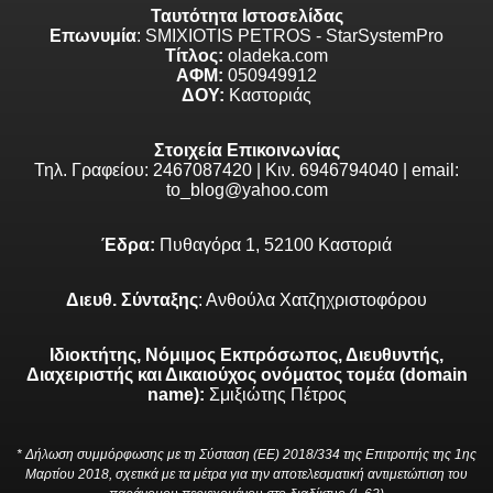
Ταυτότητα Ιστοσελίδας
Επωνυμία
: SMIXIOTIS PETROS - StarSystemPro
Τίτλος:
oladeka.com
ΑΦΜ:
050949912
ΔΟΥ:
Καστοριάς
Στοιχεία Επικοινωνίας
Τηλ. Γραφείου: 2467087420 | Κιν. 6946794040 | email:
to_blog@yahoo.com
Έδρα:
Πυθαγόρα 1, 52100 Καστοριά
Διευθ. Σύνταξης
: Ανθούλα Χατζηχριστοφόρου
Ιδιοκτήτης, Νόμιμος Εκπρόσωπος, Διευθυντής,
Διαχειριστής και Δικαιούχος ονόματος τομέα (domain
name):
Σμιξιώτης Πέτρος
* Δήλωση συμμόρφωσης με τη Σύσταση (ΕΕ) 2018/334 της Επιτροπής της 1ης
Μαρτίου 2018, σχετικά με τα μέτρα για την αποτελεσματική αντιμετώπιση του