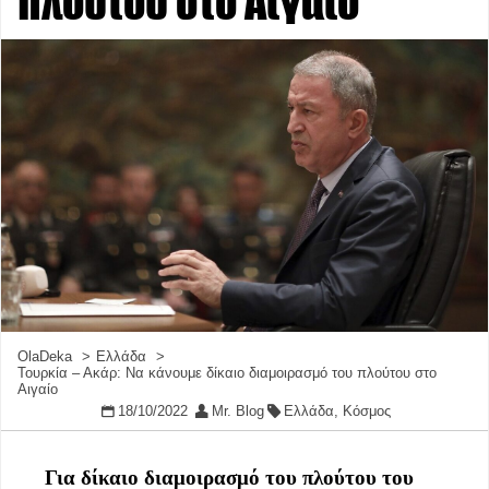
πλούτου στο Αιγαίο
OlaDeka
Ελλάδα
Τουρκία – Ακάρ: Να κάνουμε δίκαιο διαμοιρασμό του πλούτου στο
Αιγαίο
18/10/2022
Mr. Blog
Ελλάδα
,
Κόσμος
Για δίκαιο διαμοιρασμό του πλούτου του