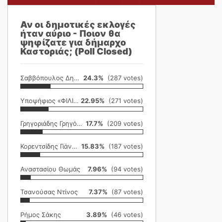
Αν οι δημοτικές εκλογές
ήταν αύριο - Ποιον θα
ψηφίζατε για δήμαρχο
Καστοριάς; (Poll Closed)
Σαββόπουλος Δημήτρης
24.3%
(287 votes)
Υποψήφιος «ΦΙΛΙΚΗ ΕΤΑΙΡΕΙΑ»
22.95%
(271 votes)
Γρηγοριάδης Γρηγόρης
17.7%
(209 votes)
Κορεντσίδης Γιάννης
15.83%
(187 votes)
Αναστασίου Θωμάς
7.96%
(94 votes)
Τσανούσας Ντίνος
7.37%
(87 votes)
Ρήμος Σάκης
3.89%
(46 votes)