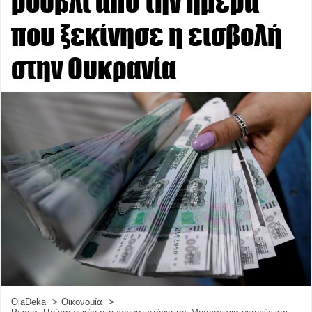
ρούβλι από την ημέρα
που ξεκίνησε η εισβολή
στην Ουκρανία
OlaDeka
Οικονομία