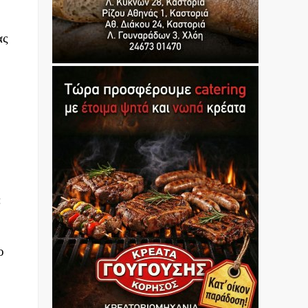
ας
ε
ο