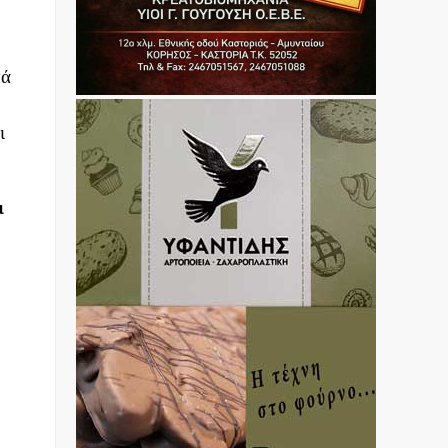
τά
ι
ι