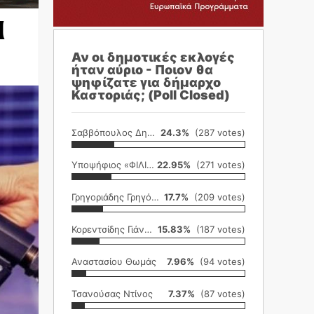
α
Αν οι δημοτικές εκλογές
ήταν αύριο - Ποιον θα
ψηφίζατε για δήμαρχο
Καστοριάς; (Poll Closed)
Σαββόπουλος Δημήτρης
24.3%
(287 votes)
Υποψήφιος «ΦΙΛΙΚΗ ΕΤΑΙΡΕΙΑ»
22.95%
(271 votes)
Γρηγοριάδης Γρηγόρης
17.7%
(209 votes)
Κορεντσίδης Γιάννης
15.83%
(187 votes)
Αναστασίου Θωμάς
7.96%
(94 votes)
Τσανούσας Ντίνος
7.37%
(87 votes)