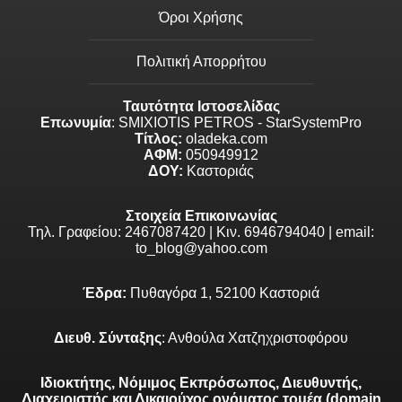
Όροι Χρήσης
Πολιτική Απορρήτου
Ταυτότητα Ιστοσελίδας
Επωνυμία
: SMIXIOTIS PETROS - StarSystemPro
Τίτλος:
oladeka.com
ΑΦΜ:
050949912
ΔΟΥ:
Καστοριάς
Στοιχεία Επικοινωνίας
Τηλ. Γραφείου: 2467087420 | Κιν. 6946794040 | email:
to_blog@yahoo.com
Έδρα:
Πυθαγόρα 1, 52100 Καστοριά
Διευθ. Σύνταξης
: Ανθούλα Χατζηχριστοφόρου
Ιδιοκτήτης, Νόμιμος Εκπρόσωπος, Διευθυντής,
Διαχειριστής και Δικαιούχος ονόματος τομέα (domain