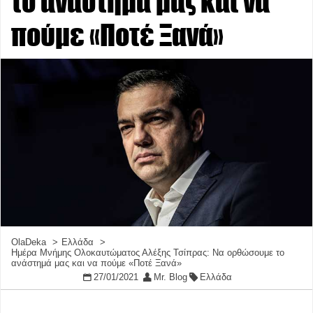
το ανάστημά μας και να
πούμε «Ποτέ Ξανά»
OlaDeka
Ελλάδα
Ημέρα Μνήμης Ολοκαυτώματος Αλέξης Τσίπρας: Να ορθώσουμε το
ανάστημά μας και να πούμε «Ποτέ Ξανά»
27/01/2021
Mr. Blog
Ελλάδα