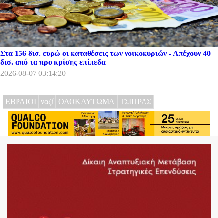
Στα 156 δισ. ευρώ οι καταθέσεις των νοικοκυριών - Απέχουν 40
δισ. από τα προ κρίσης επίπεδα
2026-08-07 03:14:20
ΕΒΡΑΙΟΙ
ναζί
ΟΛΟΚΑΥΤΩΜΑ
ΤΣΙΠΡΑΣ