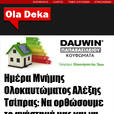
ΦΑΡΜΑΚΕΙΑ
ΚΑΙΡΟΣ
ΤΙΜΕΣ ΚΑΥΣΙΜΩΝ
ΕΠΙΚΟΙΝΩΝΙΑ
Ημέρα Μνήμης
Ολοκαυτώματος Αλέξης
Τσίπρας: Να ορθώσουμε