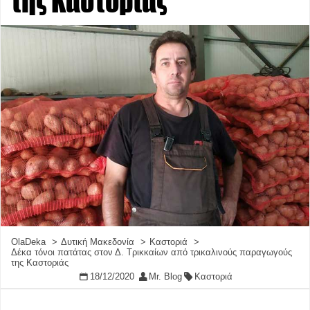
της Καστοριάς
OlaDeka
Δυτική Μακεδονία
Καστοριά
Δέκα τόνοι πατάτας στον Δ. Τρικκαίων από τρικαλινούς παραγωγούς
της Καστοριάς
18/12/2020
Mr. Blog
Καστοριά