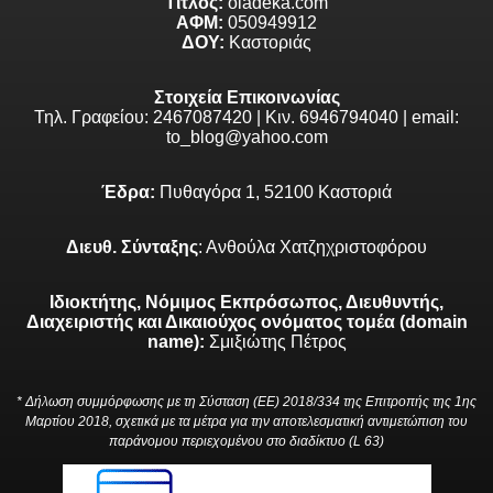
Τίτλος:
oladeka.com
ΑΦΜ:
050949912
ΔΟΥ:
Καστοριάς
Στοιχεία Επικοινωνίας
Τηλ. Γραφείου: 2467087420 | Κιν. 6946794040 | email:
to_blog@yahoo.com
Έδρα:
Πυθαγόρα 1, 52100 Καστοριά
Διευθ. Σύνταξης
: Ανθούλα Χατζηχριστοφόρου
Ιδιοκτήτης, Νόμιμος Εκπρόσωπος, Διευθυντής,
Διαχειριστής και Δικαιούχος ονόματος τομέα (domain
name):
Σμιξιώτης Πέτρος
* Δήλωση συμμόρφωσης με τη Σύσταση (ΕΕ) 2018/334 της Επιτροπής της 1ης
Μαρτίου 2018, σχετικά με τα μέτρα για την αποτελεσματική αντιμετώπιση του
παράνομου περιεχομένου στο διαδίκτυο (L 63)