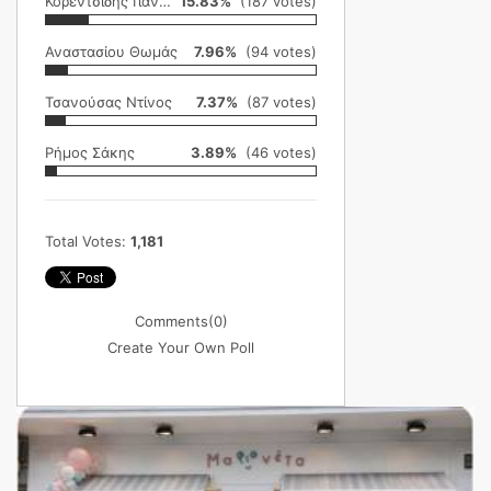
Κορεντσίδης Γιάννης
15.83%
(187 votes)
Αναστασίου Θωμάς
7.96%
(94 votes)
Τσανούσας Ντίνος
7.37%
(87 votes)
Ρήμος Σάκης
3.89%
(46 votes)
Total Votes:
1,181
Comments
(0)
Create Your Own Poll