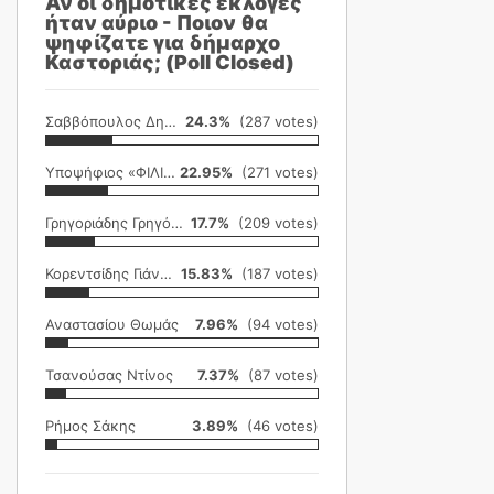
Αν οι δημοτικές εκλογές
ήταν αύριο - Ποιον θα
ψηφίζατε για δήμαρχο
Καστοριάς; (Poll Closed)
Σαββόπουλος Δημήτρης
24.3%
(287 votes)
Υποψήφιος «ΦΙΛΙΚΗ ΕΤΑΙΡΕΙΑ»
22.95%
(271 votes)
Γρηγοριάδης Γρηγόρης
17.7%
(209 votes)
Κορεντσίδης Γιάννης
15.83%
(187 votes)
Αναστασίου Θωμάς
7.96%
(94 votes)
Τσανούσας Ντίνος
7.37%
(87 votes)
Ρήμος Σάκης
3.89%
(46 votes)