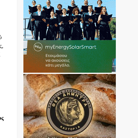
ύ
ς,
ί
υς