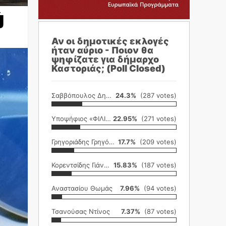
ύ
Αν οι δημοτικές εκλογές
ήταν αύριο - Ποιον θα
ψηφίζατε για δήμαρχο
Καστοριάς; (Poll Closed)
Σαββόπουλος Δημήτρης
24.3%
(287 votes)
Υποψήφιος «ΦΙΛΙΚΗ ΕΤΑΙΡΕΙΑ»
22.95%
(271 votes)
Γρηγοριάδης Γρηγόρης
17.7%
(209 votes)
Κορεντσίδης Γιάννης
15.83%
(187 votes)
Αναστασίου Θωμάς
7.96%
(94 votes)
Τσανούσας Ντίνος
7.37%
(87 votes)