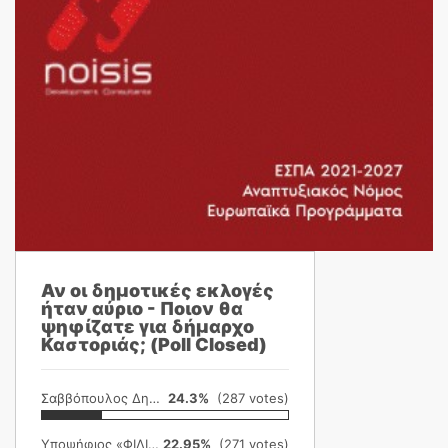
Αν οι δημοτικές εκλογές
ήταν αύριο - Ποιον θα
ψηφίζατε για δήμαρχο
Καστοριάς; (Poll Closed)
Σαββόπουλος Δημήτρης
24.3%
(287 votes)
Υποψήφιος «ΦΙΛΙΚΗ ΕΤΑΙΡΕΙΑ»
22.95%
(271 votes)