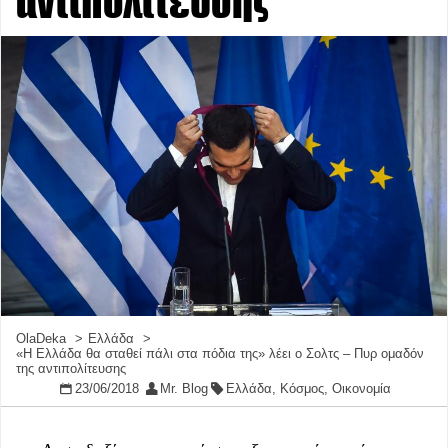
αντιπολίτευσης
OlaDeka
Ελλάδα
«Η Ελλάδα θα σταθεί πάλι στα πόδια της» λέει ο Σολτς – Πυρ ομαδόν
της αντιπολίτευσης
23/06/2018
Mr. Blog
Ελλάδα
,
Κόσμος
,
Οικονομία