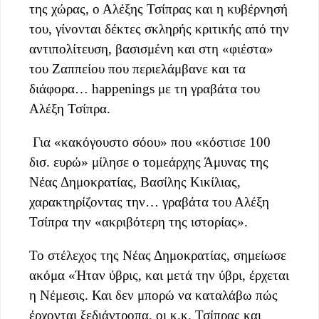
της χώρας, ο Αλέξης Τσίπρας και η κυβέρνησή
του, γίνονται δέκτες σκληρής κριτικής από την
αντιπολίτευση, βασισμένη και στη «φιέστα»
του Ζαππείου που περιελάμβανε και τα
διάφορα… happenings με τη γραβάτα του
Αλέξη Τσίπρα.
Για «κακόγουστο σόου» που «κόστισε 100
δισ. ευρώ» μίλησε ο τομεάρχης Άμυνας της
Νέας Δημοκρατίας, Βασίλης Κικίλιας,
χαρακτηρίζοντας την… γραβάτα του Αλέξη
Τσίπρα την «ακριβότερη της ιστορίας».
Το στέλεχος της Νέας Δημοκρατίας, σημείωσε
ακόμα «Ήταν ύβρις, και μετά την ύβρι, έρχεται
η Νέμεσις. Και δεν μπορώ να καταλάβω πώς
έρχονται ξεδιάντροπα, οι κ.κ. Τσίπρας και