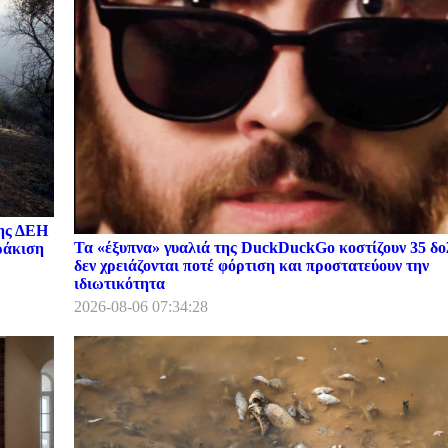
της ΔΕΗ
Τα «έξυπνα» γυαλιά της DuckDuckGo κοστίζουν 35 δο
ωράκιση
δεν χρειάζονται ποτέ φόρτιση και προστατεύουν την
ιδιωτικότητα
2026-08-06 07:34:28