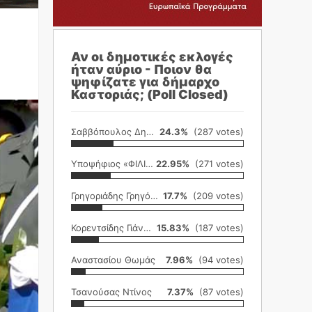
Αν οι δημοτικές εκλογές
ήταν αύριο - Ποιον θα
ψηφίζατε για δήμαρχο
Καστοριάς; (Poll Closed)
Σαββόπουλος Δημήτρης
24.3%
(287 votes)
Υποψήφιος «ΦΙΛΙΚΗ ΕΤΑΙΡΕΙΑ»
22.95%
(271 votes)
Γρηγοριάδης Γρηγόρης
17.7%
(209 votes)
Κορεντσίδης Γιάννης
15.83%
(187 votes)
Αναστασίου Θωμάς
7.96%
(94 votes)
Τσανούσας Ντίνος
7.37%
(87 votes)