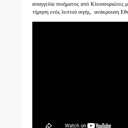
απαγγελία ποιήματος από Κλεισουριώτες μα
τήρηση ενός λεπτού σιγής,
ανάκρουση Εθν