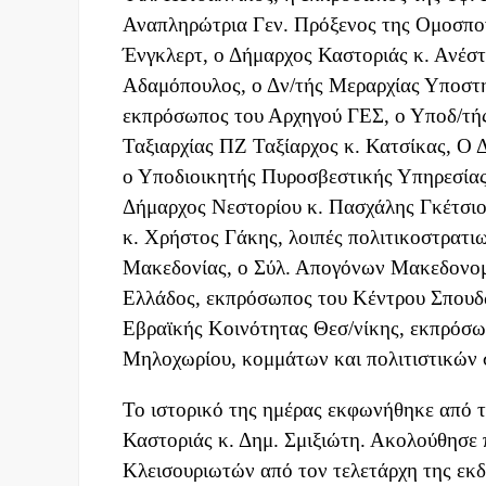
Αναπληρώτρια Γεν. Πρόξενος της Ομοσπον
Ένγκλερτ, ο Δήμαρχος Καστοριάς κ. Ανέστ
Αδαμόπουλος, ο Δν/τής Μεραρχίας Υποστη
εκπρόσωπος του Αρχηγού ΓΕΣ, ο Υποδ/τής 
Ταξιαρχίας ΠΖ Ταξίαρχος κ. Κατσίκας, Ο 
ο Υποδιοικητής Πυροσβεστικής Υπηρεσίας
Δήμαρχος Νεστορίου κ. Πασχάλης Γκέτσιο
κ. Χρήστος Γάκης, λοιπές πολιτικοστρατιω
Μακεδονίας, ο Σύλ. Απογόνων Μακεδονομ
Ελλάδος, εκπρόσωπος του Κέντρου Σπουδ
Εβραϊκής Κοινότητας Θεσ/νίκης, εκπρόσω
Μηλοχωρίου, κομμάτων και πολιτιστικών σ
Το ιστορικό της ημέρας εκφωνήθηκε από τ
Καστοριάς κ. Δημ. Σμιξιώτη. Ακολούθησε
Κλεισουριωτών από τον τελετάρχη της εκ