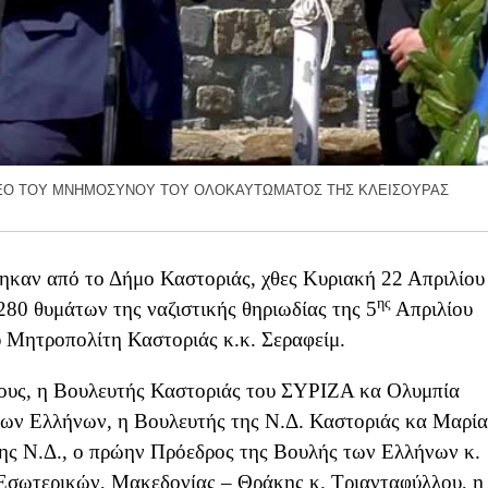
EO ΤΟΥ ΜΝΗΜΟΣΥΝΟΥ ΤΟΥ ΟΛΟΚΑΥΤΩΜΑΤΟΣ ΤΗΣ ΚΛΕΙΣΟΥΡΑΣ
ηκαν από το Δήμο Καστοριάς, χθες Κυριακή 22 Απριλίου
ης
 280 θυμάτων
της ναζιστικής θηριωδίας της 5
Απριλίου
 Μητροπολίτη Καστοριάς κ.κ. Σεραφείμ.
 τους, η Βουλευτής Καστοριάς του ΣΥΡΙΖΑ κα Ολυμπία
των Ελλήνων, η Βουλευτής της Ν.Δ. Καστοριάς κα Μαρία
ης Ν.Δ., ο πρώην Πρόεδρος της Βουλής των Ελλήνων κ.
 Εσωτερικών, Μακεδονίας – Θράκης κ. Τριανταφύλλου, η