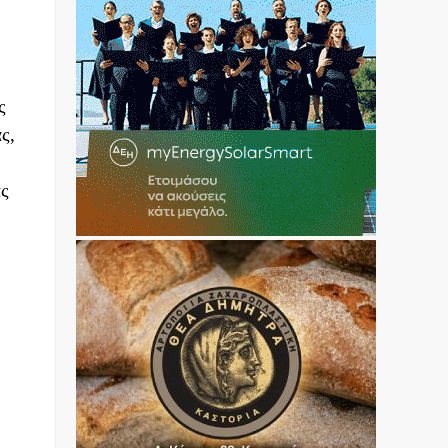
ς
ς,
ας