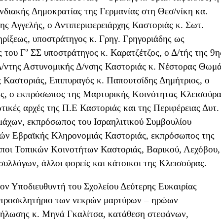
διακής Δημοκρατίας της Γερμανίας στη Θεσ/νίκη κα.
ης Αγγελής, ο Αντιπεριφερειάρχης Καστοριάς κ. Σωτ.
ρίξεως, υποστράτηγος κ. Γρηγ. Γρηγοριάδης ως
του Γ’ ΣΣ υποστράτηγος κ. Καρατζέτζος, ο Δ/τής της 9η
Δ/ντης Αστυνομικής Δ/νσης Καστοριάς κ. Νέστορας Θωμά
 Καστοριάς, Επιπυραγός κ. Παπουτσίδης Δημήτριος, ο
ς, ο εκπρόσωπος της Μαρτυρικής Κοινότητας Κλεισούρ
τικές αρχές της Π.Ε Καστοριάς και της Περιφέρειας Δυτ.
άχων, εκπρόσωπος του Ισραηλιτικού Συμβουλίου
ών Εβραϊκής Κληρονομιάς Καστοριάς, εκπρόσωπος της
ποι Τοπικών Κοινοτήτων Καστοριάς, Βαρικού, Λεχόβου,
υλλόγων, άλλοι φορείς και κάτοικοι της Κλεισούρας.
ον Υποδιευθυντή του Σχολείου Δεύτερης Ευκαιρίας
 προσκλητήριο των νεκρών μαρτύρων – ηρώων
δήλωσης κ. Μηνά Γκαλίτσα, κατάθεση στεφάνων,