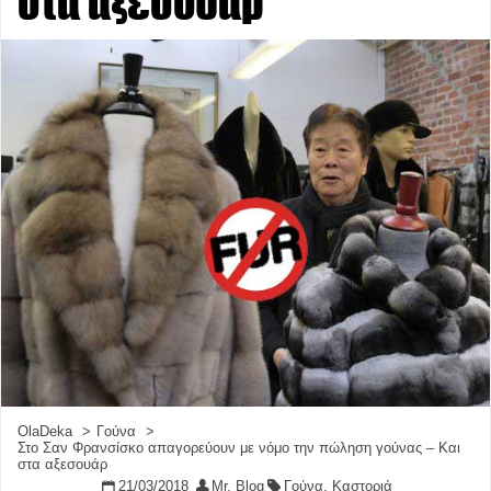
στα αξεσουάρ
OlaDeka
Γούνα
Στο Σαν Φρανσίσκο απαγορεύουν με νόμο την πώληση γούνας – Και
στα αξεσουάρ
21/03/2018
Mr. Blog
Γούνα
,
Καστοριά