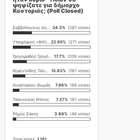
ψηφίζατε για δήμαρχο
Καστοριάς; (Poll Closed)
Σαββόπουλος Δημήτρης
24.3%
(287 votes)
Υποψήφιος «ΦΙΛΙΚΗ ΕΤΑΙΡΕΙΑ»
22.95%
(271 votes)
Γρηγοριάδης Γρηγόρης
17.7%
(209 votes)
Κορεντσίδης Γιάννης
15.83%
(187 votes)
Αναστασίου Θωμάς
7.96%
(94 votes)
Τσανούσας Ντίνος
7.37%
(87 votes)
Ρήμος Σάκης
3.89%
(46 votes)
Total Votes:
1,181