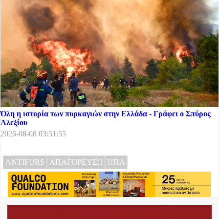
Όλη η ιστορία των πυρκαγιών στην Ελλάδα - Γράφει ο Σπύρος
Αλεξίου
2026-08-08 03:51:55
ANTIFURS
ΑΠΑΓΟΡΕΥΣΗ
ΗΠΑ