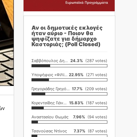
Αν οι δημοτικές εκλογές
ήταν αύριο - Ποιον θα
ψηφίζατε για δήμαρχο
Καστοριάς; (Poll Closed)
Σαββόπουλος Δημήτρης
24.3%
(287 votes)
Υποψήφιος «ΦΙΛΙΚΗ ΕΤΑΙΡΕΙΑ»
22.95%
(271 votes)
Γρηγοριάδης Γρηγόρης
17.7%
(209 votes)
Κορεντσίδης Γιάννης
15.83%
(187 votes)
ών
Αναστασίου Θωμάς
7.96%
(94 votes)
Τσανούσας Ντίνος
7.37%
(87 votes)