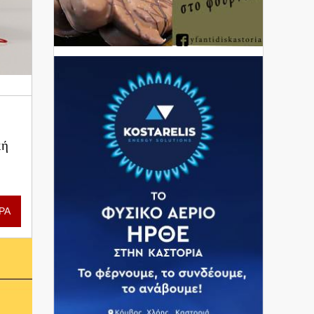
κή
ΡΑ