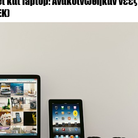
t και laptop: Aνακοινώθηκαν νέες
ΕΚ)