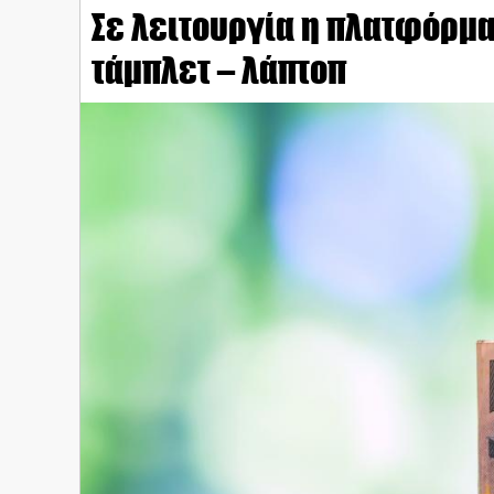
Σε λειτουργία η πλατφόρμα 
τάμπλετ – λάπτοπ