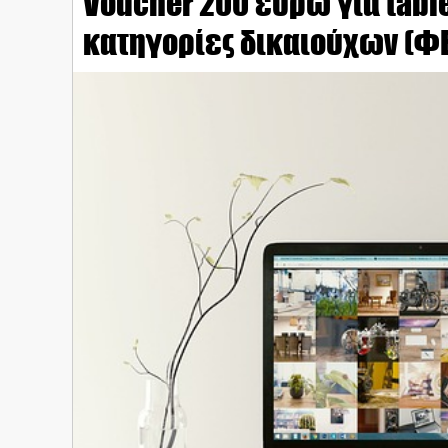
Voucher 200 ευρώ για table
κατηγορίες δικαιούχων (Φ