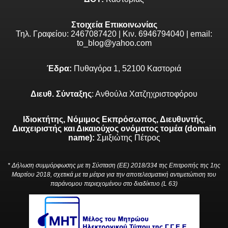
Στοιχεία Επικοινωνίας
Τηλ. Γραφείου: 2467087420 | Κιν. 6946794040 | email:
to_blog@yahoo.com
Έδρα:
Πυθαγόρα 1, 52100 Καστοριά
Διευθ. Σύνταξης
: Ανθούλα Χατζηχριστοφόρου
Ιδιοκτήτης, Νόμιμος Εκπρόσωπος, Διευθυντής,
Διαχειριστής και Δικαιούχος ονόματος τομέα (domain
name):
Σμιξιώτης Πέτρος
* Δήλωση συμμόρφωσης με τη Σύσταση (ΕΕ) 2018/334 της Επιτροπής της 1ης
Μαρτίου 2018, σχετικά με τα μέτρα για την αποτελεσματική αντιμετώπιση του
παράνομου περιεχομένου στο διαδίκτυο (L 63)