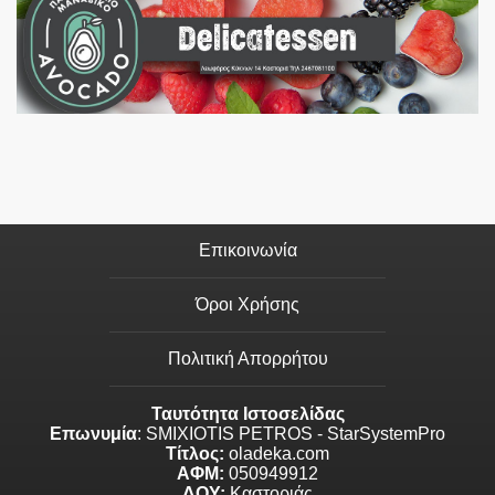
Επικοινωνία
Όροι Χρήσης
Πολιτική Απορρήτου
Ταυτότητα Ιστοσελίδας
Επωνυμία
: SMIXIOTIS PETROS - StarSystemPro
Τίτλος:
oladeka.com
ΑΦΜ:
050949912
ΔΟΥ:
Καστοριάς