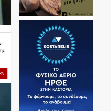
ν
ρης
ΡΑ