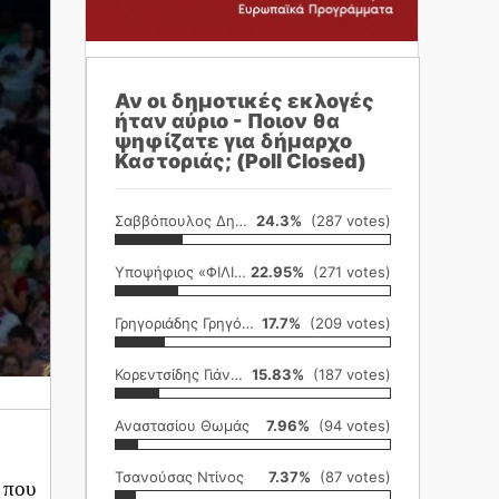
Αν οι δημοτικές εκλογές
ήταν αύριο - Ποιον θα
ψηφίζατε για δήμαρχο
Καστοριάς; (Poll Closed)
Σαββόπουλος Δημήτρης
24.3%
(287 votes)
Υποψήφιος «ΦΙΛΙΚΗ ΕΤΑΙΡΕΙΑ»
22.95%
(271 votes)
Γρηγοριάδης Γρηγόρης
17.7%
(209 votes)
Κορεντσίδης Γιάννης
15.83%
(187 votes)
Αναστασίου Θωμάς
7.96%
(94 votes)
Τσανούσας Ντίνος
7.37%
(87 votes)
 που