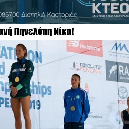
ιανή Πηνελόπη Νίκα!