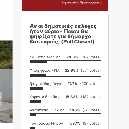
Αν οι δημοτικές εκλογές
ήταν αύριο - Ποιον θα
ψηφίζατε για δήμαρχο
Καστοριάς; (Poll Closed)
Σαββόπουλος Δημήτρης
24.3%
(287 votes)
Υποψήφιος «ΦΙΛΙΚΗ ΕΤΑΙΡΕΙΑ»
22.95%
(271 votes)
Γρηγοριάδης Γρηγόρης
17.7%
(209 votes)
Κορεντσίδης Γιάννης
15.83%
(187 votes)
Αναστασίου Θωμάς
7.96%
(94 votes)
Τσανούσας Ντίνος
7.37%
(87 votes)