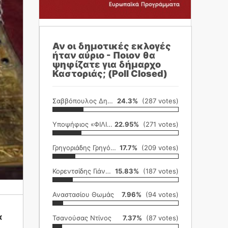
Αν οι δημοτικές εκλογές
ήταν αύριο - Ποιον θα
ψηφίζατε για δήμαρχο
Καστοριάς; (Poll Closed)
Σαββόπουλος Δημήτρης
24.3%
(287 votes)
Υποψήφιος «ΦΙΛΙΚΗ ΕΤΑΙΡΕΙΑ»
22.95%
(271 votes)
Γρηγοριάδης Γρηγόρης
17.7%
(209 votes)
Κορεντσίδης Γιάννης
15.83%
(187 votes)
Αναστασίου Θωμάς
7.96%
(94 votes)
α
Τσανούσας Ντίνος
7.37%
(87 votes)