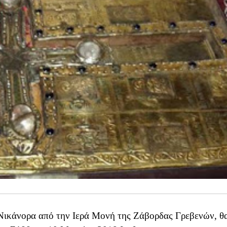
υ Νικάνορα από την Ιερά Μονή της Ζάβορδας Γρεβενών, θ