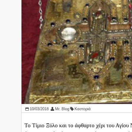
10/03/2018
Mr. Blog
Καστοριά
Το Τίμιο Ξύλο και το άφθαρτο χέρι του Αγίο