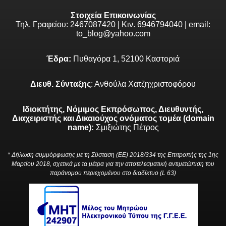
Στοιχεία Επικοινωνίας
Τηλ. Γραφείου: 2467087420 | Κιν. 6946794040 | email:
to_blog@yahoo.com
Έδρα:
Πυθαγόρα 1, 52100 Καστοριά
Διευθ. Σύνταξης
: Ανθούλα Χατζηχριστοφόρου
Ιδιοκτήτης, Νόμιμος Εκπρόσωπος, Διευθυντής,
Διαχειριστής και Δικαιούχος ονόματος τομέα (domain
name):
Σμιξιώτης Πέτρος
* Δήλωση συμμόρφωσης με τη Σύσταση (ΕΕ) 2018/334 της Επιτροπής της 1ης
Μαρτίου 2018, σχετικά με τα μέτρα για την αποτελεσματική αντιμετώπιση του
παράνομου περιεχομένου στο διαδίκτυο (L 63)