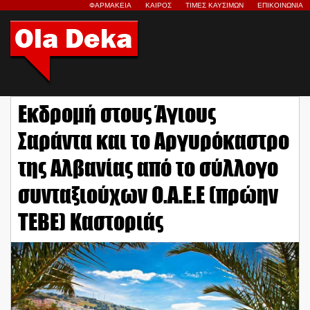
ΦΑΡΜΑΚΕΙΑ
ΚΑΙΡΟΣ
ΤΙΜΕΣ ΚΑΥΣΙΜΩΝ
ΕΠΙΚΟΙΝΩΝΙΑ
Εκδρομή στους Άγιους
Σαράντα και το Αργυρόκαστρο
της Αλβανίας από το σύλλογο
συνταξιούχων Ο.Α.Ε.Ε (πρώην
ΤΕΒΕ) Καστοριάς