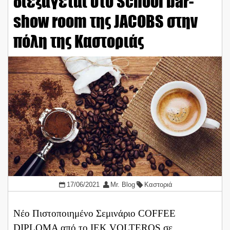
διεξάγεται στο School bar-
show room της JACOBS στην
πόλη της Καστοριάς
17/06/2021
Mr. Blog
Καστοριά
Νέο Πιστοποιημένο Σεμινάριο COFFEE
DIPLOMA από το ΙΕΚ VOLTEROS σε