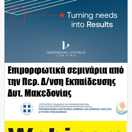
Επιμορφωτικά σεμινάρια από
την Περ. Δ/νση Εκπαίδευσης
Δυτ. Μακεδονίας