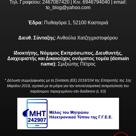
Τηλ. Γραφείου: 2467087420 | Κιν. 6946794040 | email:
to_blog@yahoo.com
Έδρα:
Πυθαγόρα 1, 52100 Καστοριά
Διευθ. Σύνταξης
: Ανθούλα Χατζηχριστοφόρου
Ιδιοκτήτης, Νόμιμος Εκπρόσωπος, Διευθυντής,
Διαχειριστής και Δικαιούχος ονόματος τομέα (domain
name):
Σμιξιώτης Πέτρος
* Δήλωση συμμόρφωσης με τη Σύσταση (ΕΕ) 2018/334 της Επιτροπής της 1ης
Μαρτίου 2018, σχετικά με τα μέτρα για την αποτελεσματική αντιμετώπιση του
παράνομου περιεχομένου στο διαδίκτυο (L 63)