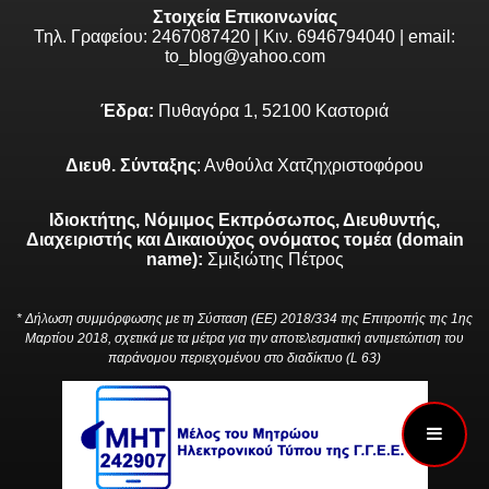
Στοιχεία Επικοινωνίας
Τηλ. Γραφείου: 2467087420 | Κιν. 6946794040 | email:
to_blog@yahoo.com
Έδρα:
Πυθαγόρα 1, 52100 Καστοριά
Διευθ. Σύνταξης
: Ανθούλα Χατζηχριστοφόρου
Ιδιοκτήτης, Νόμιμος Εκπρόσωπος, Διευθυντής,
Διαχειριστής και Δικαιούχος ονόματος τομέα (domain
name):
Σμιξιώτης Πέτρος
* Δήλωση συμμόρφωσης με τη Σύσταση (ΕΕ) 2018/334 της Επιτροπής της 1ης
Μαρτίου 2018, σχετικά με τα μέτρα για την αποτελεσματική αντιμετώπιση του
παράνομου περιεχομένου στο διαδίκτυο (L 63)