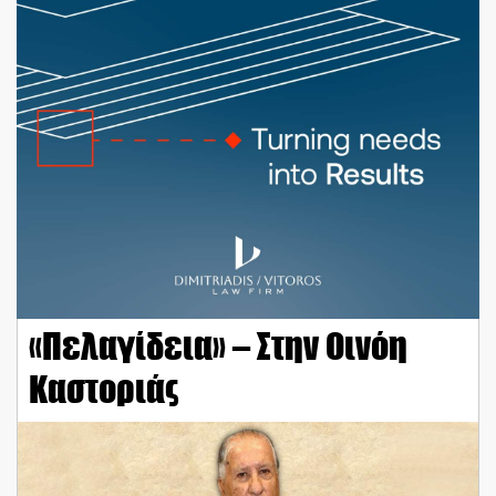
«Πελαγίδεια» – Στην Οινόη
Καστοριάς