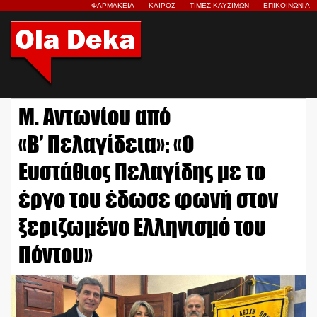
ΦΑΡΜΑΚΕΙΑ
ΚΑΙΡΟΣ
ΤΙΜΕΣ ΚΑΥΣΙΜΩΝ
ΕΠΙΚΟΙΝΩΝΙΑ
Μ. Αντωνίου από
«Β’ Πελαγίδεια»: «Ο
Ευστάθιος Πελαγίδης με το
έργο του έδωσε φωνή στον
ξεριζωμένο Ελληνισμό του
Πόντου»