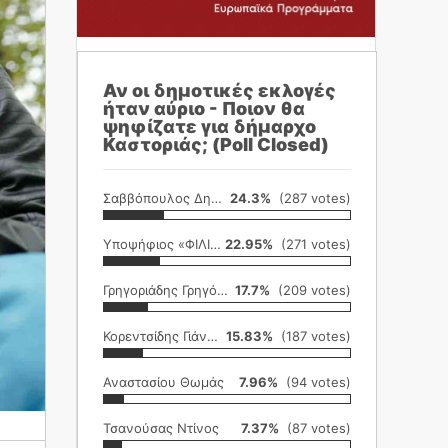
Αν οι δημοτικές εκλογές
ήταν αύριο - Ποιον θα
ψηφίζατε για δήμαρχο
Καστοριάς; (Poll Closed)
Σαββόπουλος Δημήτρης
24.3%
(287 votes)
Υποψήφιος «ΦΙΛΙΚΗ ΕΤΑΙΡΕΙΑ»
22.95%
(271 votes)
Γρηγοριάδης Γρηγόρης
17.7%
(209 votes)
Κορεντσίδης Γιάννης
15.83%
(187 votes)
Αναστασίου Θωμάς
7.96%
(94 votes)
Τσανούσας Ντίνος
7.37%
(87 votes)