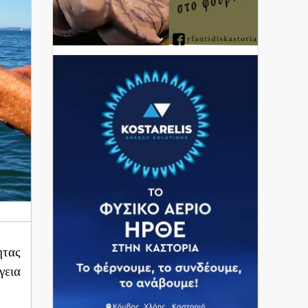
ητας
γεια