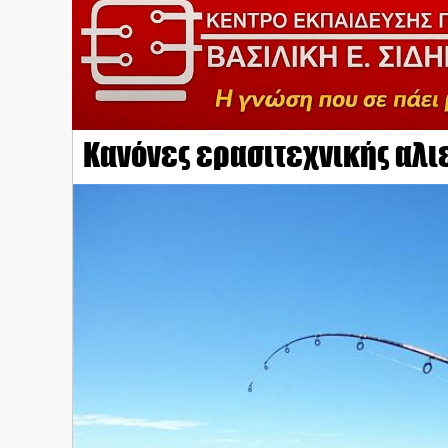
Κανόνες ερασιτεχνικής αλιε