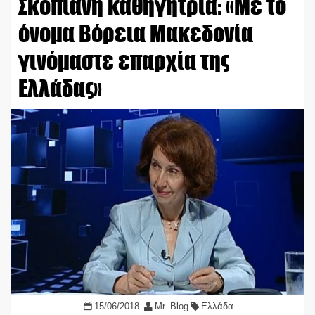
Σκοπιανή καθηγήτρια: «Με το
όνομα Βόρεια Μακεδονία
γινόμαστε επαρχία της
Ελλάδας»
15/06/2018
Mr. Blog
Ελλάδα