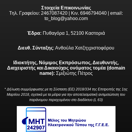
Στοιχεία Επικοινωνίας
Τηλ. Γραφείου: 2467087420 | Κιν. 6946794040 | email:
to_blog@yahoo.com
Έδρα:
Πυθαγόρα 1, 52100 Καστοριά
Διευθ. Σύνταξης
: Ανθούλα Χατζηχριστοφόρου
Ιδιοκτήτης, Νόμιμος Εκπρόσωπος, Διευθυντής,
Διαχειριστής και Δικαιούχος ονόματος τομέα (domain
name):
Σμιξιώτης Πέτρος
* Δήλωση συμμόρφωσης με τη Σύσταση (ΕΕ) 2018/334 της Επιτροπής της 1ης
Μαρτίου 2018, σχετικά με τα μέτρα για την αποτελεσματική αντιμετώπιση του
παράνομου περιεχομένου στο διαδίκτυο (L 63)