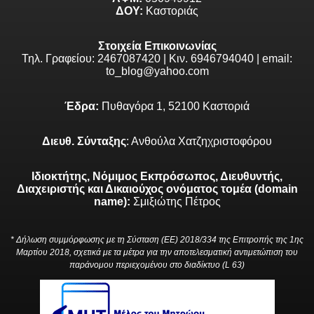
ΔΟΥ:
Καστοριάς
Στοιχεία Επικοινωνίας
Τηλ. Γραφείου: 2467087420 | Κιν. 6946794040 | email:
to_blog@yahoo.com
Έδρα:
Πυθαγόρα 1, 52100 Καστοριά
Διευθ. Σύνταξης
: Ανθούλα Χατζηχριστοφόρου
Ιδιοκτήτης, Νόμιμος Εκπρόσωπος, Διευθυντής,
Διαχειριστής και Δικαιούχος ονόματος τομέα (domain
name):
Σμιξιώτης Πέτρος
* Δήλωση συμμόρφωσης με τη Σύσταση (ΕΕ) 2018/334 της Επιτροπής της 1ης
Μαρτίου 2018, σχετικά με τα μέτρα για την αποτελεσματική αντιμετώπιση του
παράνομου περιεχομένου στο διαδίκτυο (L 63)