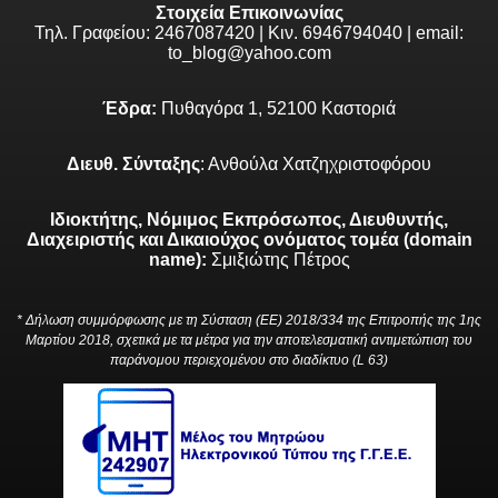
Στοιχεία Επικοινωνίας
Τηλ. Γραφείου: 2467087420 | Κιν. 6946794040 | email:
to_blog@yahoo.com
Έδρα:
Πυθαγόρα 1, 52100 Καστοριά
Διευθ. Σύνταξης
: Ανθούλα Χατζηχριστοφόρου
Ιδιοκτήτης, Νόμιμος Εκπρόσωπος, Διευθυντής,
Διαχειριστής και Δικαιούχος ονόματος τομέα (domain
name):
Σμιξιώτης Πέτρος
* Δήλωση συμμόρφωσης με τη Σύσταση (ΕΕ) 2018/334 της Επιτροπής της 1ης
Μαρτίου 2018, σχετικά με τα μέτρα για την αποτελεσματική αντιμετώπιση του
παράνομου περιεχομένου στο διαδίκτυο (L 63)