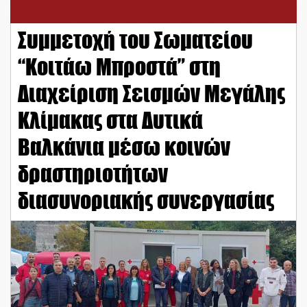
Συμμετοχή του Σωματείου
“Κοιτάω Μπροστά” στη
Διαχείριση Σεισμών Μεγάλης
Κλίμακας στα Δυτικά
Βαλκάνια μέσω κοινών
δραστηριοτήτων
διασυνοριακής συνεργασίας