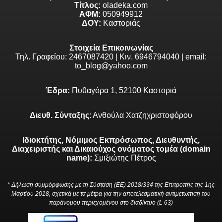
Τίτλος:
oladeka.com
ΑΦΜ:
050949912
ΔΟΥ:
Καστοριάς
Στοιχεία Επικοινωνίας
Τηλ. Γραφείου: 2467087420 | Κιν. 6946794040 | email:
to_blog@yahoo.com
Έδρα:
Πυθαγόρα 1, 52100 Καστοριά
Διευθ. Σύνταξης
: Ανθούλα Χατζηχριστοφόρου
Ιδιοκτήτης, Νόμιμος Εκπρόσωπος, Διευθυντής,
Διαχειριστής και Δικαιούχος ονόματος τομέα (domain
name):
Σμιξιώτης Πέτρος
* Δήλωση συμμόρφωσης με τη Σύσταση (ΕΕ) 2018/334 της Επιτροπής της 1ης
Μαρτίου 2018, σχετικά με τα μέτρα για την αποτελεσματική αντιμετώπιση του
παράνομου περιεχομένου στο διαδίκτυο (L 63)