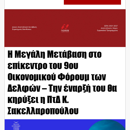
Η Μεγάλη Μετάβαση στο
επίκεντρο του 9ου
Οικονομικού Φόρουμ των
Δελφών – Την έναρξή του θα
κηρύξει η ΠτΔ Κ.
Σακελλαροπούλου