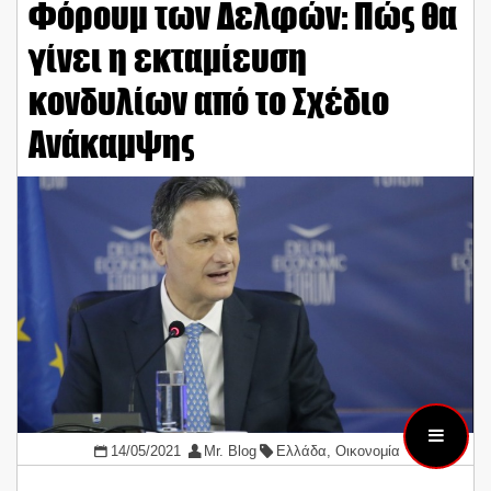
Φόρουμ των Δελφών: Πώς θα
γίνει η εκταμίευση
κονδυλίων από το Σχέδιο
Ανάκαμψης
14/05/2021
Mr. Blog
Ελλάδα
,
Οικονομία